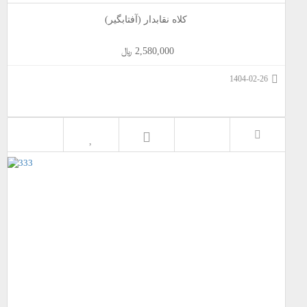
کلاه نقابدار (آفتابگیر)
2,580,000 ﷼
1404-02-26