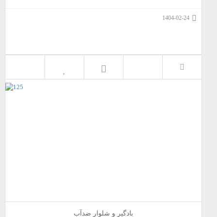
1404-02-24
بادگیر و شلوار ضدآب