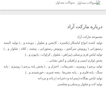
سوالات متداول
درباره مارکت آراد
مجموعه مارکت آراد
تولید کننده انواع لباسکار (یکسره ، کاپشن و شلوار ، دوبنده و ...) تولید البسه
رستورانی ( روپوش سرآشپز ، روپوش رستورانی ، پیشند ، کلاه ، شلوار و ...)
تولید لباس فرم پرسنلی (پیراهن ، شلوار ، کراوات ، پاپیون و ...)
پخش لوازم ایمنی و ترافیکی و آتش نشانی ...
تولید پرچم ( رومیزی ، تشریفات ، احتزاز و ...) پخش پایه پرچم ( رومیزی : پایه
سنگ ، پایه فلزی و ... پایه تشریفا : پنجه شیری ، خورشیدی و ...)
تولید لباس بچگانه (پسرانه و دخترانه ) زنانه و مردانه
تولید کت و شلوار پرسنلی و مجلسی