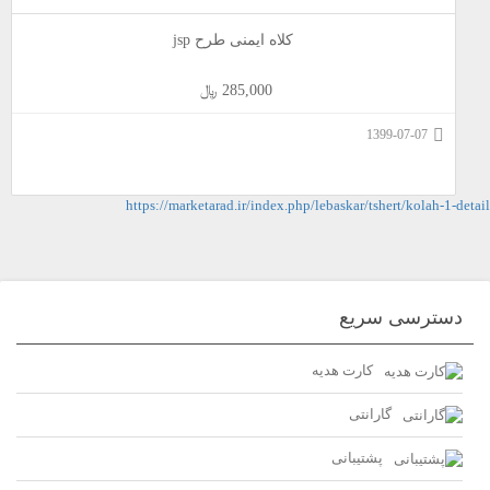
کلاه ایمنی طرح jsp
285,000 ﷼
1399-07-07
https://marketarad.ir/index.php/lebaskar/tshert/kolah-1-detail
دسترسی سریع
کارت هدیه
گارانتی
پشتیبانی