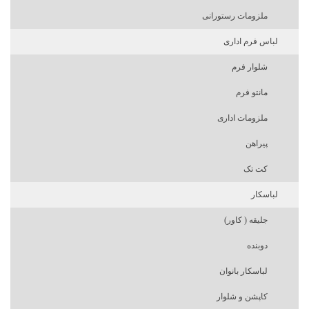
ملزومات رستورانی
لباس فرم اداری
شلوار فرم
مانتو فرم
ملزومات اداری
پیراهن
کت تک
لباسکار
جلیقه ( کاور)
دوبنده
لباسکار بانوان
کاپشن و شلوار