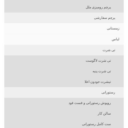
پرچم رومیزی ملل
پرچم سفارشی
زمستانی
لباس
تی شرت
تی شرت لاگوست
تی شرت پنبه
تیشرت جودون اعلا
رستورانی
روپوش رستورانی و فست فود
سالن کار
ست کامل رستورانی