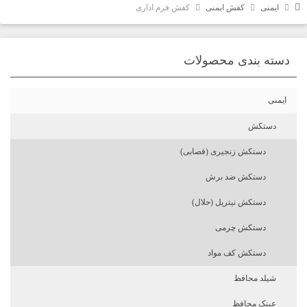
ایمنی
کفش ایمنی
کفش فرم اداری
دسته بندی محصولات
ایمنی
دستکش
دستکش زنجیری (قصابی)
دستکش ضد برش
دستکش نیتریل (حلال)
دستکش چرمی
دستکش کف مواد
شیلد محافظ
عینک محافظ