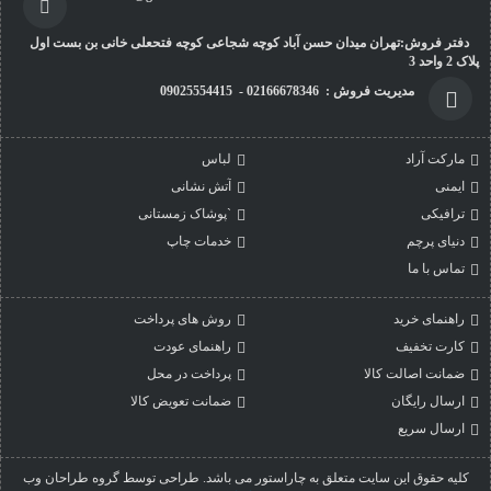
دفتر فروش:تهران میدان حسن آباد کوچه شجاعی کوچه فتحعلی خانی بن بست اول
پلاک 2 واحد 3
مدیریت فروش : 02166678346 - 09025554415
مارکت آراد
لباس
ایمنی
آتش نشانی
ترافیکی
`پوشاک زمستانی
دنیای پرچم
خدمات چاپ
تماس با ما
راهنمای خرید
روش های پرداخت
کارت تخفیف
راهنمای عودت
ضمانت اصالت کالا
پرداخت در محل
ارسال رایگان
ضمانت تعویض کالا
ارسال سریع
کليه حقوق اين سايت متعلق به چاراستور می باشد. طراحی توسط گروه طراحان وب