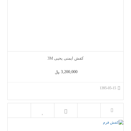
کفش ایمنی یحیی 3M
3,200,000 ﷼
1395-05-15