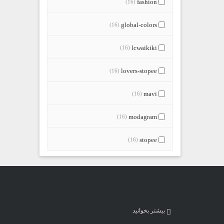
fashion
(16)
global-colors
(16)
lcwaikiki
(16)
lovers-stopee
(16)
mavi
(16)
modagram
(16)
stopee
(16)
بیشتر بخوانید