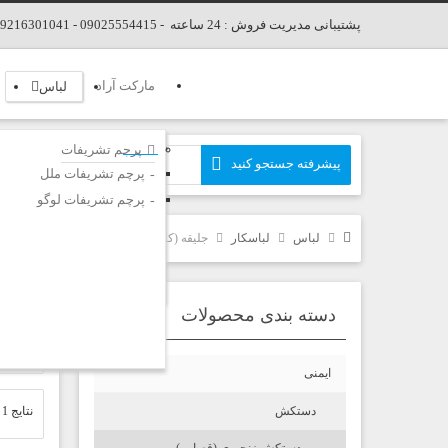
پشتیبانی مدیریت فروش : 24 ساعته - 09025554415 - 09216301041 - 02166678346
مارکت آراد
لباس
پرچم تشریفات
پرچم تشریفات ملل
پرچم تشریفات لوگو
لباس
لباسکار
جلیقه (کاور)
دسته بندی محصولات
جل
ایمنی
دستکش
نتایج 1 تا 3 از کل 3 نتیجه