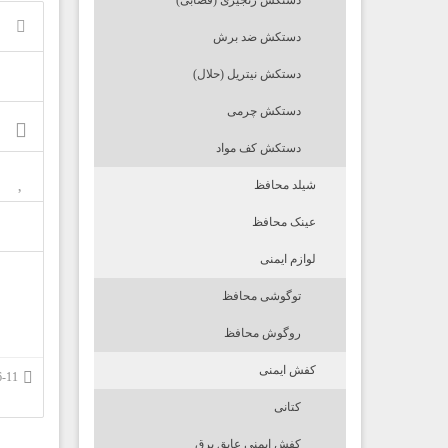
دستکش زنجیری (قصابی)
دستکش ضد برش
دستکش نیتریل (حلال)
دستکش چرمی
دستکش کف مواد
شیلد محافظ
عینک محافظ
لوازم ایمنی
توگوشی محافظ
روگوش محافظ
کفش ایمنی
1395-06-11
کتانی
کفش ایمنی عایق برق