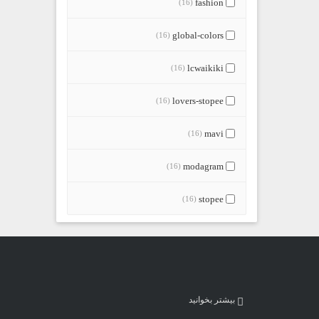
fashion
(16)
global-colors
(16)
lcwaikiki
(16)
lovers-stopee
(16)
mavi
(16)
modagram
(16)
stopee
(16)
بیشتر بخوانید