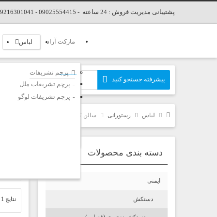
پشتیبانی مدیریت فروش : 24 ساعته - 09025554415 - 09216301041 - 02166678346
مارکت آراد
لباس
پرچم تشریفات
پرچم تشریفات ملل
پرچم تشریفات لوگو
لباس
رستورانی
سالن کار
دسته بندی محصولات
سا
ایمنی
دستکش
نتایج 1 تا 1 از کل 1 نتیجه