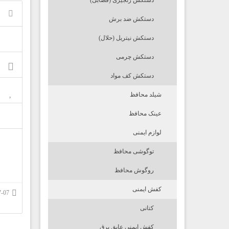
دستکش زنجیری (قصابی)
دستکش ضد برش
دستکش نیتریل (حلال)
دستکش چرمی
دستکش کف مواد
شیلد محافظ
عینک محافظ
لوازم ایمنی
توگوشی محافظ
روگوش محافظ
کفش ایمنی
1399-07-07
کتانی
کفش ایمنی عایق برق