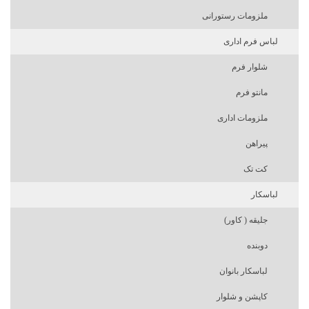
ملزومات رستورانی
لباس فرم اداری
شلوار فرم
مانتو فرم
ملزومات اداری
پیراهن
کت تک
لباسکار
جلیقه ( کاور)
دوبنده
لباسکار بانوان
کاپشن و شلوار