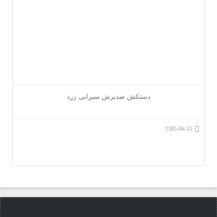
دستکش ضدبرش سیرابی زرد
1395-06-11