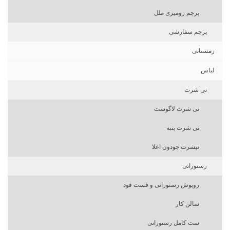
پرچم رومیزی ملل
پرچم سفارشی
زمستانی
لباس
تی شرت
تی شرت لاگوست
تی شرت پنبه
تیشرت جودون اعلا
رستورانی
روپوش رستورانی و فست فود
سالن کار
ست کامل رستورانی