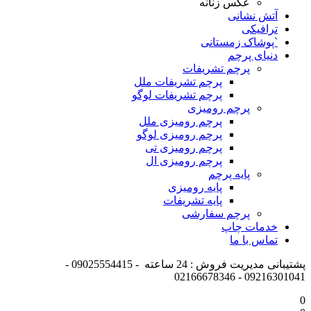
عکس زنانه
آتش نشانی
ترافیکی
`پوشاک زمستانی
دنیای پرچم
پرچم تشریفات
پرچم تشریفات ملل
پرچم تشریفات لوگو
پرچم رومیزی
پرچم رومیزی ملل
پرچم رومیزی لوگو
پرچم رومیزی تی
پرچم رومیزی ال
پایه پرچم
پایه رومیزی
پایه تشریفات
پرچم سفارشی
خدمات چاپ
تماس با ما
پشتیبانی مدیریت فروش : 24 ساعته - 09025554415 -
09216301041 - 02166678346
0