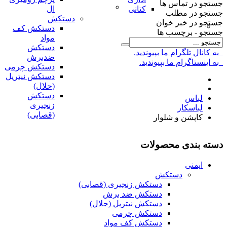
جستجو در تماس ها
کتانی
ال
جستجو در مطلب
دستکش
جستجو در خبر خوان
دستکش کف
جستجو - برچسب ها
مواد
دستکش
به کانال تلگرام ما بپیوندید.
ضدبرش
به اینستاگرام ما بپیوندید.
دستکش چرمی
دستکش نیتریل
(حلال)
دستکش
لباس
زنجیری
لباسکار
(قصابی)
کاپشن و شلوار
دسته بندی محصولات
ایمنی
دستکش
دستکش زنجیری (قصابی)
دستکش ضد برش
دستکش نیتریل (حلال)
دستکش چرمی
دستکش کف مواد