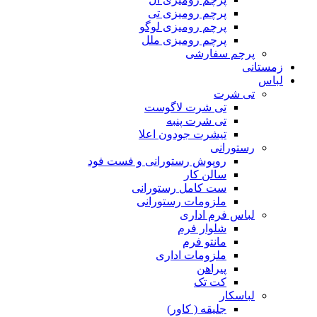
پرچم رومیزی تی
پرچم رومیزی لوگو
پرچم رومیزی ملل
پرچم سفارشی
زمستانی
لباس
تی شرت
تی شرت لاگوست
تی شرت پنبه
تیشرت جودون اعلا
رستورانی
روپوش رستورانی و فست فود
سالن کار
ست کامل رستورانی
ملزومات رستورانی
لباس فرم اداری
شلوار فرم
مانتو فرم
ملزومات اداری
پیراهن
کت تک
لباسکار
جلیقه ( کاور)