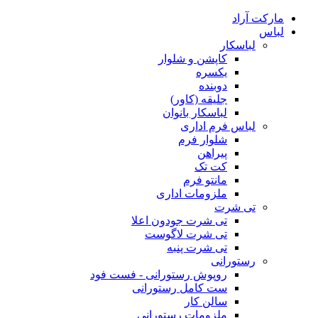
مارکت آراد
لباس
لباسکار
کاپشن و شلوار
یکسره
دوبنده
جلیقه (کاور)
لباسکار بانوان
لباس فرم اداری
شلوار فرم
پیراهن
کت تک
مانتو فرم
ملزومات اداری
تی شرت
تی شرت جودون اعلا
تی شرت لاگوست
تی شرت پنبه
رستورانی
روپوش رستورانی - فست فود
ست کامل رستورانی
سالن کار
ملزومات رستورانی