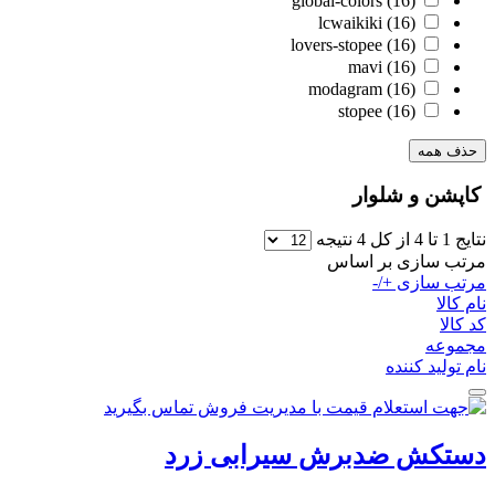
global-colors
(16)
lcwaikiki
(16)
lovers-stopee
(16)
mavi
(16)
modagram
(16)
stopee
(16)
حذف همه
کاپشن و شلوار
نتایج 1 تا 4 از کل 4 نتیجه
مرتب سازی بر اساس
مرتب سازی +/-
نام کالا
کد کالا
مجموعه
نام تولید کننده
دستکش ضدبرش سیرابی زرد