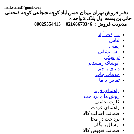
marketarad@gmail.com
دفتر فروش:تهران میدان حسن آباد کوچه شجاعی کوچه فتحعلی
خانی بن بست اول پلاک 2 واحد 3
مدیریت فروش : 02166678346 - 09025554415
مارکت آراد
لباس
ایمنی
آتش نشانی
ترافیکی
`پوشاک زمستانی
دنیای پرچم
خدمات چاپ
تماس با ما
راهنمای خرید
روش های پرداخت
کارت تخفیف
راهنمای عودت
ضمانت اصالت کالا
پرداخت در محل
ارسال رایگان
ضمانت تعویض کالا