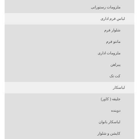
ملزومات رستورانی
لباس فرم اداری
شلوار فرم
مانتو فرم
ملزومات اداری
پیراهن
کت تک
لباسکار
جلیقه ( کاور)
دوبنده
لباسکار بانوان
کاپشن و شلوار