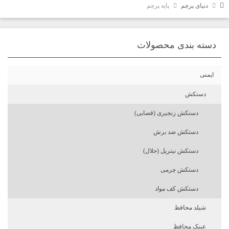
دنیای پرچم
پایه پرچم
دسته بندی محصولات
ایمنی
دستکش
دستکش زنجیری (قصابی)
دستکش ضد برش
دستکش نیتریل (حلال)
دستکش چرمی
دستکش کف مواد
شیلد محافظ
عینک محافظ