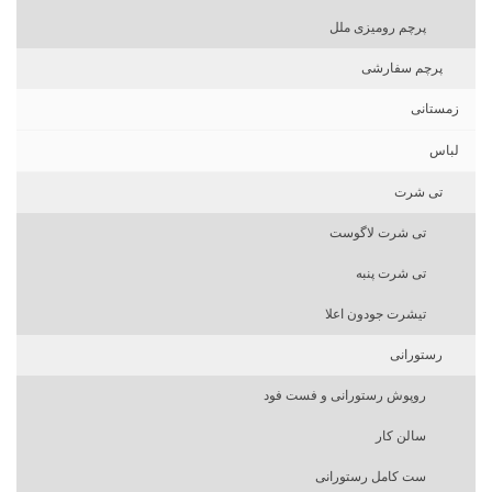
پرچم رومیزی ملل
پرچم سفارشی
زمستانی
لباس
تی شرت
تی شرت لاگوست
تی شرت پنبه
تیشرت جودون اعلا
رستورانی
روپوش رستورانی و فست فود
سالن کار
ست کامل رستورانی