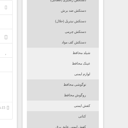
دستکش زنجیری (قصابی)
دستکش ضد برش
دستکش نیتریل (حلال)
دستکش چرمی
دستکش کف مواد
شیلد محافظ
عینک محافظ
لوازم ایمنی
توگوشی محافظ
روگوش محافظ
کفش ایمنی
1395-05-15
کتانی
کفش ایمنی عایق برق