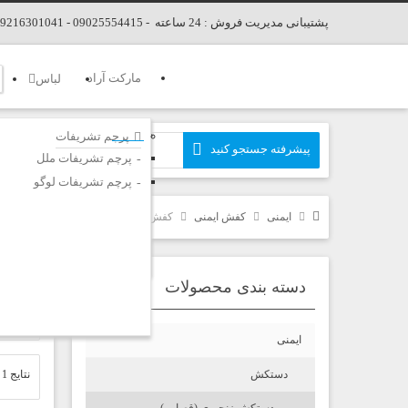
پشتیبانی مدیریت فروش : 24 ساعته - 09025554415 - 09216301041 - 02166678346
مارکت آراد
لباس
پرچم تشریفات
پرچم تشریفات ملل
پرچم تشریفات لوگو
ایمنی
کفش ایمنی
کفش ایمنی مهندسی
دسته بندی محصولات
کف
ایمنی
دستکش
نتایج 1 تا 3 از کل 3 نتیجه