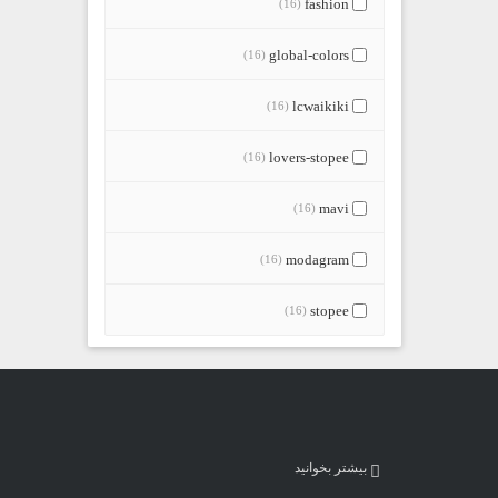
fashion
(16)
global-colors
(16)
lcwaikiki
(16)
lovers-stopee
(16)
mavi
(16)
modagram
(16)
stopee
(16)
بیشتر بخوانید