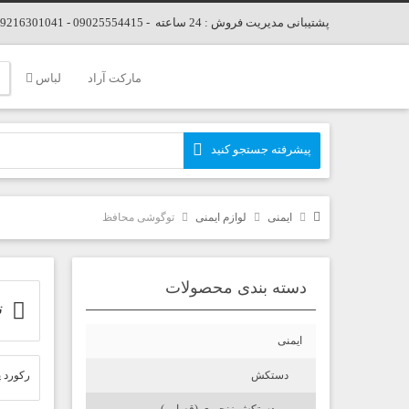
پشتیبانی مدیریت فروش : 24 ساعته - 09025554415 - 09216301041 - 02166678346
مارکت آراد
لباس
ایمنی
لوازم ایمنی
توگوشی محافظ
دسته بندی محصولات
تو
ایمنی
دستکش
رکورد پ