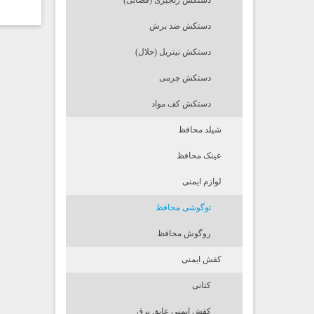
دستکش زنجیری (قصابی)
دستکش ضد برش
دستکش نیتریل (حلال)
دستکش چرمی
دستکش کف مواد
شیلد محافظ
عینک محافظ
لوازم ایمنی
توگوشی محافظ
روگوش محافظ
کفش ایمنی
کتانی
کفش ایمنی عایق برق