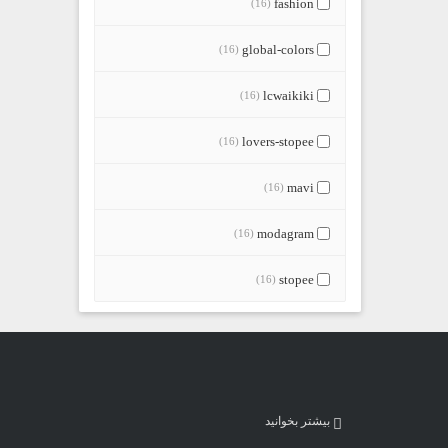
fashion
(16)
global-colors
(16)
lcwaikiki
(16)
lovers-stopee
(16)
mavi
(16)
modagram
(16)
stopee
(16)
بیشتر بخوانید