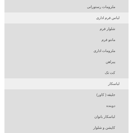
ملزومات رستورانی
لباس فرم اداری
شلوار فرم
مانتو فرم
ملزومات اداری
پیراهن
کت تک
لباسکار
جلیقه ( کاور)
دوبنده
لباسکار بانوان
کاپشن و شلوار