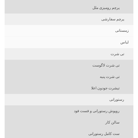
پرچم رومیزی ملل
پرچم سفارشی
زمستانی
لباس
تی شرت
تی شرت لاگوست
تی شرت پنبه
تیشرت جودون اعلا
رستورانی
روپوش رستورانی و فست فود
سالن کار
ست کامل رستورانی