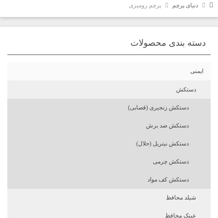
دنیای پرچم
پرچم رومیزی
دسته بندی محصولات
ایمنی
دستکش
دستکش زنجیری (قصابی)
دستکش ضد برش
دستکش نیتریل (حلال)
دستکش چرمی
دستکش کف مواد
شیلد محافظ
عینک محافظ