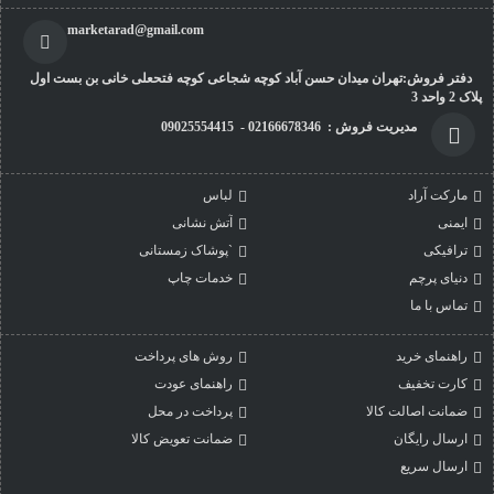
marketarad@gmail.com
دفتر فروش:تهران میدان حسن آباد کوچه شجاعی کوچه فتحعلی خانی بن بست اول
پلاک 2 واحد 3
مدیریت فروش : 02166678346 - 09025554415
مارکت آراد
لباس
ایمنی
آتش نشانی
ترافیکی
`پوشاک زمستانی
دنیای پرچم
خدمات چاپ
تماس با ما
راهنمای خرید
روش های پرداخت
کارت تخفیف
راهنمای عودت
ضمانت اصالت کالا
پرداخت در محل
ارسال رایگان
ضمانت تعویض کالا
ارسال سریع