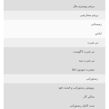
پرچم رومیزی ملل
پرچم سفارشی
زمستانی
لباس
تی شرت
تی شرت لاگوست
تی شرت پنبه
تیشرت جودون اعلا
رستورانی
روپوش رستورانی و فست فود
سالن کار
ست کامل رستورانی