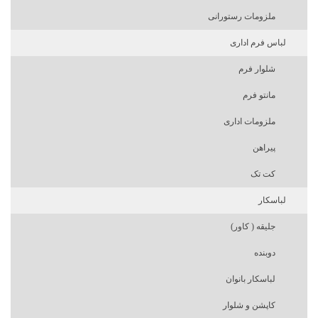
ملزومات رستورانی
لباس فرم اداری
شلوار فرم
مانتو فرم
ملزومات اداری
پیراهن
کت تک
لباسکار
جلیقه ( کاور)
دوبنده
لباسکار بانوان
کاپشن و شلوار