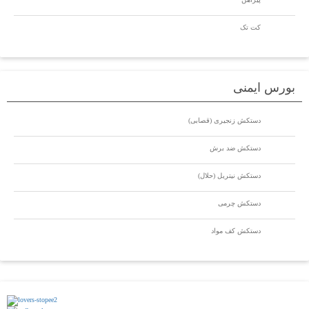
کت تک
بورس ایمنی
دستکش زنجیری (قصابی)
دستکش ضد برش
دستکش نیتریل (حلال)
دستکش چرمی
دستکش کف مواد