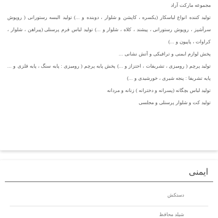
مجموعه مارکت آراد
تولید کننده انواع لباسکار (یکسره ، کاپشن و شلوار ، دوبنده و ...) تولید البسه رستورانی ( روپوش
سرآشپز ، روپوش رستورانی ، پیشند ، کلاه ، شلوار و ...) تولید لباس فرم پرسنلی (پیراهن ، شلوار ،
کراوات ، پاپیون و ...)
پخش لوازم ایمنی و ترافیکی و آتش نشانی ...
تولید پرچم ( رومیزی ، تشریفات ، احتزاز و ...) پخش پایه پرچم ( رومیزی : پایه سنگ ، پایه فلزی و ...
پایه تشریفا : پنجه شیری ، خورشیدی و ...)
تولید لباس بچگانه (پسرانه و دخترانه ) زنانه و مردانه
تولید کت و شلوار پرسنلی و مجلسی
ایمنی
دستکش
شیلد محافظ