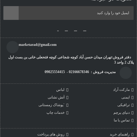
marketarad@gmail.com
دفتر فروش:تهران میدان حسن آباد کوچه شجاعی کوچه فتحعلی خانی بن بست اول
پلاک 2 واحد 3
مدیریت فروش : 02166678346 - 09025554415
مارکت آراد
لباس
ایمنی
آتش نشانی
ترافیکی
`پوشاک زمستانی
دنیای پرچم
خدمات چاپ
تماس با ما
راهنمای خرید
روش های پرداخت