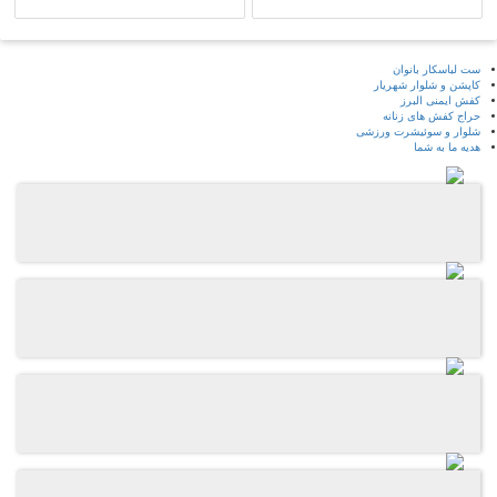
ست لباسکار بانوان
کاپشن و شلوار شهریار
کفش ایمنی البرز
حراج کفش های زنانه
شلوار و سوئیشرت ورزشی
هدیه ما به شما