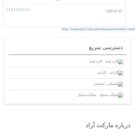
1
1
1
1
1
1
1
1
1
1
1399-07-07
https://marketarad.ir/index.php/lebaskar/tshert/kolah-1-detail
دسترسی سریع
کارت هدیه
گارانتی
پشتیبانی
سوالات متداول
درباره مارکت آراد