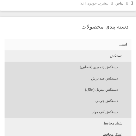
لباس
تیشرت جودون اعلا
دسته بندی محصولات
ایمنی
دستکش
دستکش زنجیری (قصابی)
دستکش ضد برش
دستکش نیتریل (حلال)
دستکش چرمی
دستکش کف مواد
شیلد محافظ
عینک محافظ