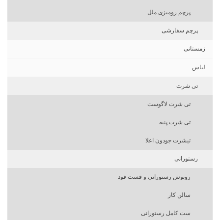
پرچم رومیزی ملل
پرچم سفارشی
زمستانی
لباس
تی شرت
تی شرت لاگوست
تی شرت پنبه
تیشرت جودون اعلا
رستورانی
روپوش رستورانی و فست فود
سالن کار
ست کامل رستورانی