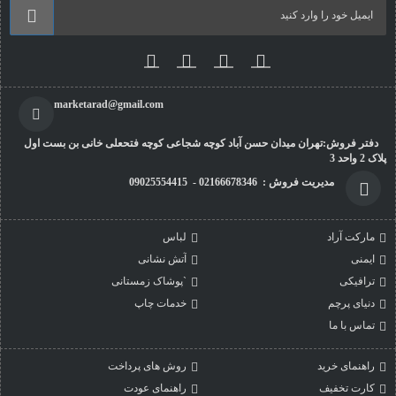
marketarad@gmail.com
دفتر فروش:تهران میدان حسن آباد کوچه شجاعی کوچه فتحعلی خانی بن بست اول
پلاک 2 واحد 3
مدیریت فروش : 02166678346 - 09025554415
مارکت آراد
لباس
ایمنی
آتش نشانی
ترافیکی
`پوشاک زمستانی
دنیای پرچم
خدمات چاپ
تماس با ما
راهنمای خرید
روش های پرداخت
کارت تخفیف
راهنمای عودت