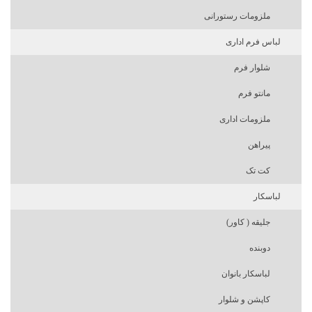
ملزومات رستورانی
لباس فرم اداری
شلوار فرم
مانتو فرم
ملزومات اداری
پیراهن
کت تک
لباسکار
جلیقه ( کاور)
دوبنده
لباسکار بانوان
کاپشن و شلوار