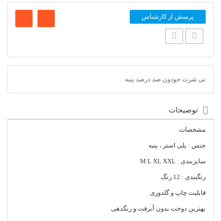
پرسش از کارشناس
تی شرت جودون صد درصد پنبه
توضیحات
مشخصات
جنس : پلی استر ، پنبه
سایزبندی : M L XL XXL
رنگبندی : 12 رنگ
قابلیت چاپ و گلدوزی
بهترین دوخت بدون آبرفت و رنگدهی