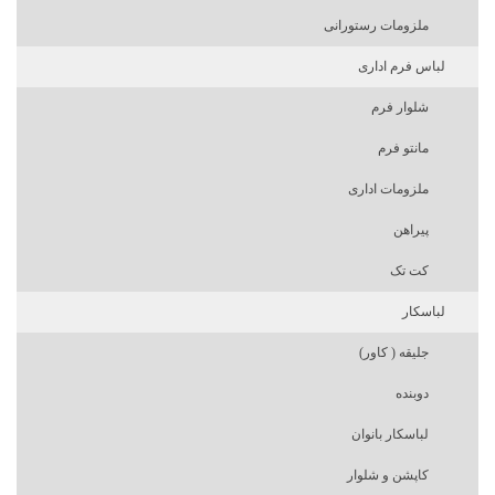
ملزومات رستورانی
لباس فرم اداری
شلوار فرم
مانتو فرم
ملزومات اداری
پیراهن
کت تک
لباسکار
جلیقه ( کاور)
دوبنده
لباسکار بانوان
کاپشن و شلوار