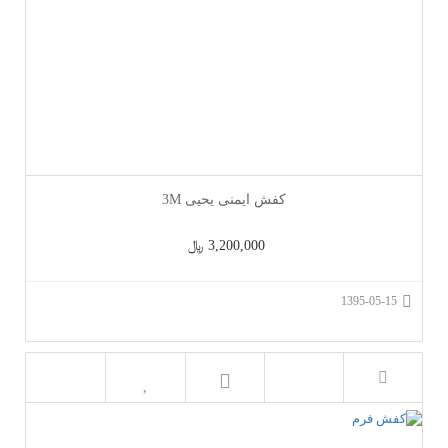
کفش ایمنی یحیی 3M
3,200,000 ﷼
1395-05-15