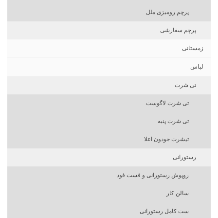
پرچم رومیزی ملل
پرچم سفارشی
زمستانی
لباس
تی شرت
تی شرت لاگوست
تی شرت پنبه
تیشرت جودون اعلا
رستورانی
روپوش رستورانی و فست فود
سالن کار
ست کامل رستورانی