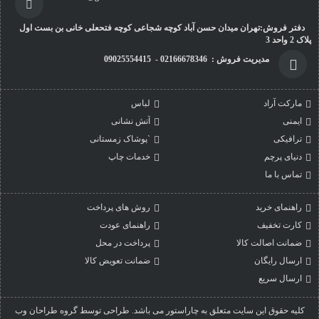
دفتر فروش:تهران میدان حسن آباد کوچه شجاعی کوچه فتحعلی خانی بن بست اول
پلاک 2 واحد 3
مدیریت فروش : 02166678346 - 09025554415
مارکت آراد
لباس
ایمنی
آتش نشانی
ترافیکی
`پوشاک زمستانی
دنیای پرچم
خدمات چاپ
تماس با ما
راهنمای خرید
روش های پرداخت
کارت تخفیف
راهنمای عودت
ضمانت اصالت کالا
پرداخت در محل
ارسال رایگان
ضمانت تعویض کالا
ارسال سریع
کليه حقوق اين سايت متعلق به چاراستور می باشد. طراحی توسط گروه طراحان وب